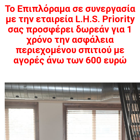
Το Επιπλόραμα σε συνεργασία
με την εταιρεία L.H.S. Priority
σας προσφέρει δωρεάν για 1
χρόνο την ασφάλεια
περιεχομένου σπιτιού με
αγορές άνω των 600 ευρώ