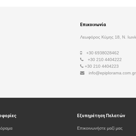
Επικοινωνία
Λεωφόρος Κύμης 18, Ν. Ιωνί
+30 6938028462
+30 210 4404222
+30 210 4404223
info@epiplorama.com.gr
οφορίες
Εξυπηρέτηση Πελατών
λόραμα
Επικοινωνήστε μαζί μας