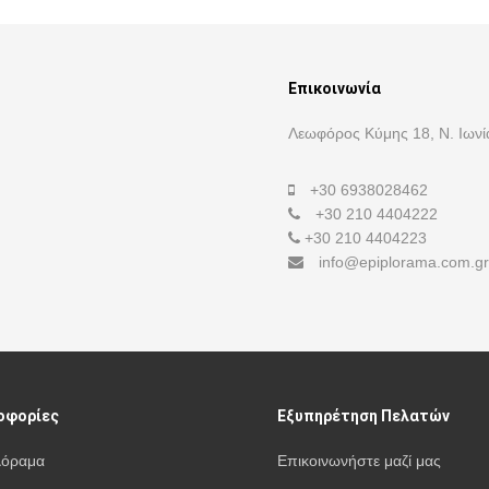
Επικοινωνία
Λεωφόρος Κύμης 18, Ν. Ιωνί
+30 6938028462
+30 210 4404222
+30 210 4404223
info@epiplorama.com.gr
οφορίες
Εξυπηρέτηση Πελατών
λόραμα
Επικοινωνήστε μαζί μας