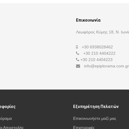
Επικοινωνία
Λεωφόρος Κύμης 18, Ν. Ιωνί
+30 6938028462
+30 210 4404222
+30 210 4404223
info@epiplorama.com.gr
οφορίες
Εξυπηρέτηση Πελατών
λόραμα
Επικοινωνήστε μαζί μας
ι Αποστολής
Επιστροφές