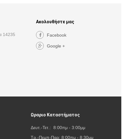
Ακολουθήστε μας
α 14235
Facebook
Google +
Ωραριο Καταστήματος
Δευτ.-Τετ.: 8:00πμ - 3:00μμ
Τρ.-Πεμπ-Παρ: 8:00πμ - 8:30μμ